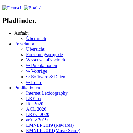
Pfadfinder.
Auftakt
Über mich
Forschung
Übersicht
Forschungsprojekte
Wissenschaftsbetrieb
↪ Publikationen
↪ Vorträge
↪ Software & Daten
↪ Lehre
Publikationen
Internet Lexicography
LRE 55
IRJ 2020
ACL 2020
LREC 2020
arXiv 2019
EMNLP 2019 (Rewards)
EMNLP 2019 (MoverScore)