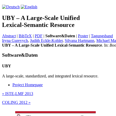
UBY – A Large-Scale Unified
Lexical-Semantic Resource
Abstract
|
BibTeX
|
PDF
|
Software&Daten
|
Poster
|
Tagungsband
Iryna Gurevych
,
Judith Eckle-Kohler
,
Silvana Hartmann
,
Michael Ma
UBY – A Large-Scale Unified Lexical-Semantic Resource
. In:
Boo
Software&Daten
UBY
A large-scale, standardized, and integrated lexical resource.
Project Homepage
«
ISTE-LMF 2013
COLING 2012
»