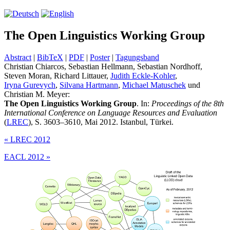
The Open Linguistics Working Group
Abstract
|
BibTeX
|
PDF
|
Poster
|
Tagungsband
Christian Chiarcos, Sebastian Hellmann, Sebastian Nordhoff,
Steven Moran, Richard Littauer,
Judith Eckle-Kohler
,
Iryna Gurevych
,
Silvana Hartmann
,
Michael Matuschek
und
Christian M. Meyer:
The Open Linguistics Working Group
. In:
Proceedings of the 8th
International Conference on Language Resources and Evaluation
(
LREC
), S. 3603–3610, Mai 2012. Istanbul, Türkei.
«
LREC 2012
EACL 2012
»