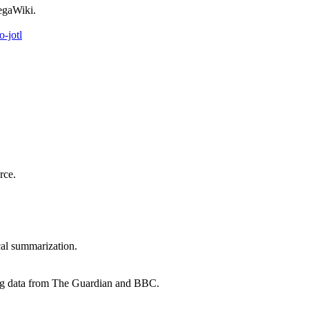
egaWiki.
rce.
cal summarization.
ing data from The Guardian and BBC.