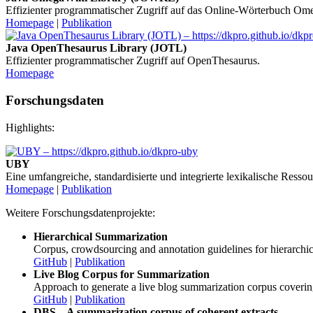
Effizienter programmatischer Zugriff auf das Online-Wörterbuch Om
Homepage
|
Publikation
Java OpenThesaurus Library (JOTL)
Effizienter programmatischer Zugriff auf OpenThesaurus.
Homepage
Forschungsdaten
Highlights:
UBY
Eine umfangreiche, standardisierte und integrierte lexikalische Ressou
Homepage
|
Publikation
Weitere Forschungsdatenprojekte:
Hierarchical Summarization
Corpus, crowdsourcing and annotation guidelines for hierarchi
GitHub
|
Publikation
Live Blog Corpus for Summarization
Approach to generate a live blog summarization corpus cover
GitHub
|
Publikation
DBS – A summarization corpus of coherent extracts