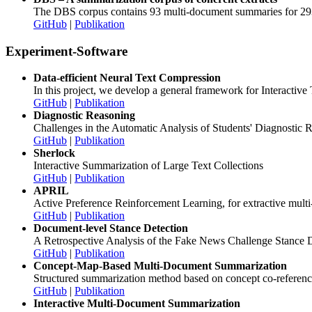
The DBS corpus contains 93 multi-document summaries for 293
GitHub
|
Publikation
Experiment-Software
Data-efficient Neural Text Compression
In this project, we develop a general framework for Interactive
GitHub
|
Publikation
Diagnostic Reasoning
Challenges in the Automatic Analysis of Students' Diagnostic 
GitHub
|
Publikation
Sherlock
Interactive Summarization of Large Text Collections
GitHub
|
Publikation
APRIL
Active Preference Reinforcement Learning, for extractive mul
GitHub
|
Publikation
Document-level Stance Detection
A Retrospective Analysis of the Fake News Challenge Stance 
GitHub
|
Publikation
Concept-Map-Based Multi-Document Summarization
Structured summarization method based on concept co-reference
GitHub
|
Publikation
Interactive Multi-Document Summarization